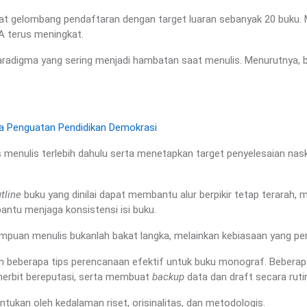
gelombang pendaftaran dengan target luaran sebanyak 20 buku. Me
 terus meningkat.
paradigma yang sering menjadi hambatan saat menulis. Menurutnya, b
a Penguatan Pendidikan Demokrasi
 menulis terlebih dahulu serta menetapkan target penyelesaian nas
tline
buku yang dinilai dapat membantu alur berpikir tetap terarah
tu menjaga konsistensi isi buku.
uan menulis bukanlah bakat langka, melainkan kebiasaan yang perlu
kan beberapa tips perencanaan efektif untuk buku monograf. Bebera
enerbit bereputasi, serta membuat
backup
data dan draft secara ruti
tukan oleh kedalaman riset, orisinalitas, dan metodologis.