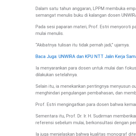
Dalam satu tahun anggaran, LPPM membuka empat 
semangat menulis buku di kalangan dosen UNWIRA
Pada sesi paparan materi, Prof. Estri menyoroti 
mulai menulis.
“Akibatnya tulisan itu tidak pernah jadi,” ujarnya.
Baca Juga: UNWIRA dan KPU NTT Jalin Kerja Sam
Ia menyarankan para dosen untuk mulai dan fokus
dilakukan setelahnya.
Selain itu, ia menekankan pentingnya menyusun
ou
menghindari pengulangan pembahasan, dan memban
Prof. Estri mengingatkan para dosen bahwa kemamp
Sementara itu, Prof. Dr. Ir. H. Sudirman memberi
referensi sebelum mulai, berkonsultasi dengan p
Ia juga menjelaskan bahwa kualitas monograf diten