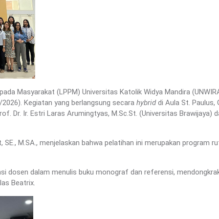
da Masyarakat (LPPM) Universitas Katolik Widya Mandira (UNWIRA)
/2026). Kegiatan yang berlangsung secara
hybrid
di Aula St. Paulus
. Dr. Ir. Estri Laras Arumingtyas, M.Sc.St. (Universitas Brawijaya) da
 SE., M.SA., menjelaskan bahwa pelatihan ini merupakan program ruti
 dosen dalam menulis buku monograf dan referensi, mendongkrak ku
as Beatrix.