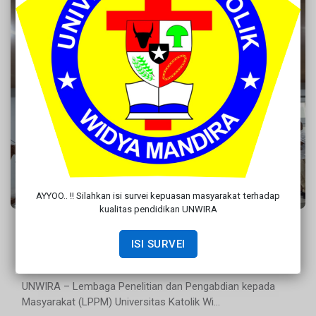
AYYOO.. !! Silahkan isi survei kepuasan masyarakat terhadap
kualitas pendidikan UNWIRA
UNWIRA Luncurkan Program Desa
Binaan, 78 Mahasiswa Siap Mengabdi di
ISI SURVEI
Desa Nekmese
UNWIRA – Lembaga Penelitian dan Pengabdian kepada
Masyarakat (LPPM) Universitas Katolik Wi...