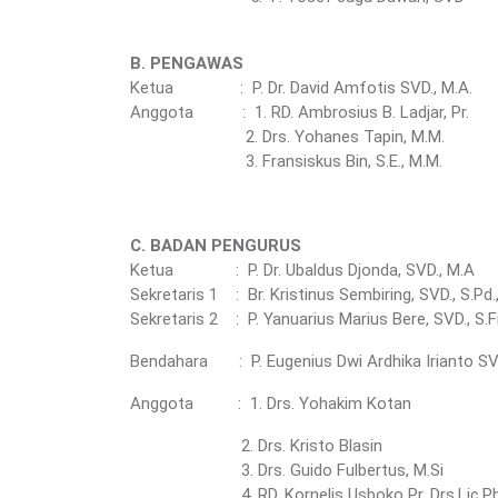
B. PENGAWAS
Ketua : P. Dr. David Amfotis SVD., M.A.
Anggota : 1. RD. Ambrosius B. Ladjar, Pr.
2. Drs. Yohanes Tapin, M.M.
3. Fransiskus Bin, S.E., M.M.
C. BADAN PENGURUS
Ketua : P. Dr. Ubaldus Djonda, SVD., M.A
Sekretaris 1 : Br. Kristinus Sembiring, SVD., S.Pd
Sekretaris 2 : P. Yanuarius Marius Bere, SVD., S.Fi
Bendahara : P. Eugenius Dwi Ardhika Irianto SVD
Anggota : 1. Drs. Yohakim Kotan
2. Drs. Kristo Blasin
3. Drs. Guido Fulbertus, M.Si
4. RD. Kornelis Usboko Pr, Drs.Lic.Phi