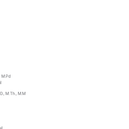
., M.Pd
l
., M.Th., M.M
l.