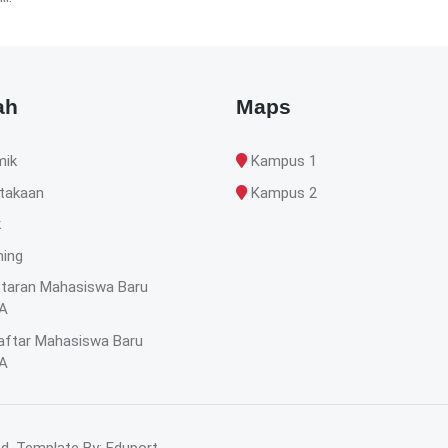
ah
Maps
mik
Kampus 1
takaan
Kampus 2
k
ning
taran Mahasiswa Baru
A
aftar Mahasiswa Baru
A