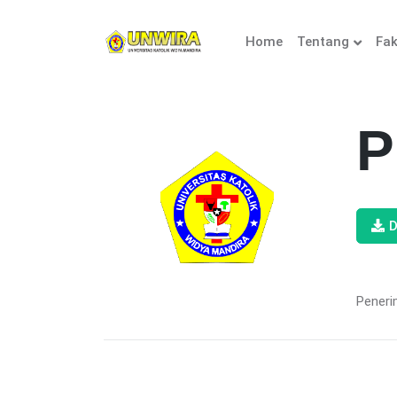
Home
Tentang
Fak
P
D
Peneri