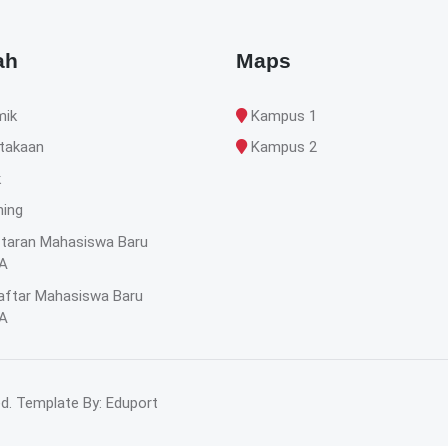
ah
Maps
mik
Kampus 1
takaan
Kampus 2
k
ning
taran Mahasiswa Baru
A
aftar Mahasiswa Baru
A
ed. Template By: Eduport