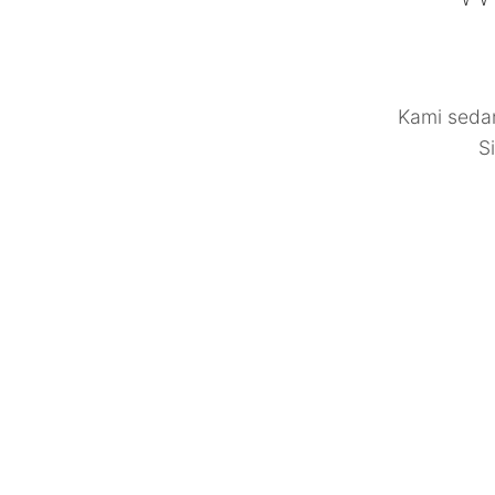
Kami seda
S